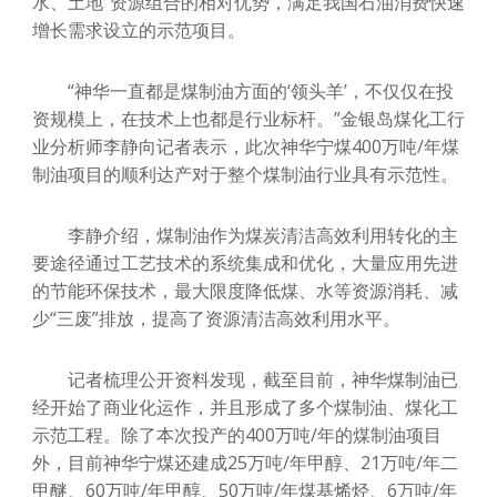
水、土地”资源组合的相对优势，满足我国石油消费快速
增长需求设立的示范项目。
“神华一直都是煤制油方面的‘领头羊’，不仅仅在投
资规模上，在技术上也都是行业标杆。”金银岛煤化工行
业分析师李静向记者表示，此次神华宁煤400万吨/年煤
制油项目的顺利达产对于整个煤制油行业具有示范性。
李静介绍，煤制油作为煤炭清洁高效利用转化的主
要途径通过工艺技术的系统集成和优化，大量应用先进
的节能环保技术，最大限度降低煤、水等资源消耗、减
少“三废”排放，提高了资源清洁高效利用水平。
记者梳理公开资料发现，截至目前，神华煤制油已
经开始了商业化运作，并且形成了多个煤制油、煤化工
示范工程。除了本次投产的400万吨/年的煤制油项目
外，目前神华宁煤还建成25万吨/年甲醇、21万吨/年二
甲醚、60万吨/年甲醇、50万吨/年煤基烯烃、6万吨/年