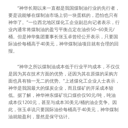
“神华长期以来一直都是我国煤制油行业的先行者，
要是说能够在煤制油市场上切一块蛋糕的，恐怕也只有
神华了。”一位西北地区煤化工企业副总向记者表示，行
业内通常将煤制油的盈亏平衡点定在油价50~60美元/
桶。但是神华集团董事长张玉卓曾经公开表示，只要国
际油价每桶高于40美元，神华煤制油项目就有合理的回
报。
“神华之所以煤制油成本低于行业平均成本，不仅仅
是因为其在技术方面的优势，还因为其在原煤的采购方
面也具有独一无二的优势。”上述煤化工企业人士表示，
神华是我国最大的煤炭企业，而且煤矿的开采成本较
低。据了解，神华神东煤矿坑口煤价仅90元/吨，吨油
成本仅1200元，甚至与成本30美元/桶的油企竞争。因
此，张玉卓说只要国际油价每桶高于40美元，神华煤制
油就能盈利，显然是保守估计。