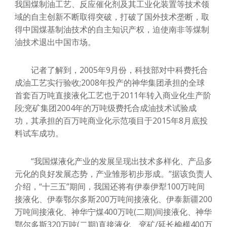
我国煤制油工艺、反应催化剂及其工业化装置等技术领
域的自主创新不断取得突破，打破了国外技术垄断，取
得中国煤基制油技术的自主知识产权，迫使南非等煤制
油技术退出中国市场。
记者了解到，2005年9月份，科技部对中科费托合
成油工艺实行验收;2008年投产的神华集团承担的全球
首套百万吨直接液化工艺也于2011年转入商业化生产阶
段;兖矿集团2004年的万吨级费托合成油技术试验成
功，其承担的百万吨商业化示范项目于2015年8月底投
料试车成功。
“我国煤液化产业的发展呈现出技术多样化、产品多
元化的良好发展态势，产业雏形初步形成。”据该负责人
介绍，“十三五”期间，我国还将有伊泰伊犁100万吨间
接液化、伊泰鄂尔多斯200万吨间接液化、伊泰新疆200
万吨间接液化、神华宁煤400万吨(二期)间接液化、神华
鄂尔多斯320万吨(二期)直接液化、兖矿/延长榆横400万