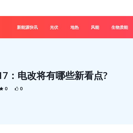
新能源快讯
光伏
地热
风能
生物质能
17：电改将有哪些新看点?
0
0