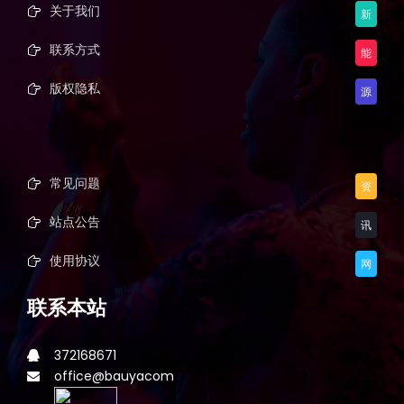
关于我们
新
联系方式
能
版权隐私
源
常见问题
资
站点公告
讯
使用协议
网
联系本站
372168671
office@bauyacom