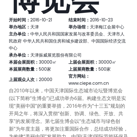
开始时间：
2016-10-21
结束时间：
2016-10-23
举办地区：
天津
举办场馆：
天津梅江会展中心
主办单位：
中华人民共和国国家发展与改革委员会、天津市人
民政府 中华人民共和国住房和城乡建设部、中国国际经济交流
中心
承办单位：
天津振威展览股份有限公司
本届会展面积：
30000㎡
上届会展面积：
30000㎡
本届展商数量：
500家
上届展商数量：
500家
官方网站：
上届观众人次：
20000
www.ciepe.com.cn
自2010年以来，中国天津国际生态城市论坛暨博览会
(以下简称“生博会”)已成功举办6届。构建生态文明是实
现“美丽中国”的重要举措，2016年作为“十三五”规划的
开局之年，将深入贯彻“创新、协调、绿色、开放、共
享”的发展理念。第七届生博会以“生态城市与绿色创
新”为年度主题，将更加注重国际合作，总结成功经验，
为构建“美丽中国”发展助力。中国(天津)国际节能环保及