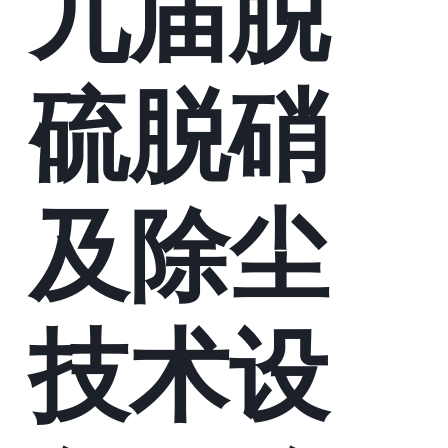
九届脱
硫脱硝
及除尘
技术设