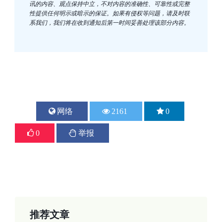
讯的内容、观点保持中立，不对内容的准确性、可靠性或完整
性提供任何明示或暗示的保证。如果有侵权等问题，请及时联
系我们，我们将在收到通知后第一时间妥善处理该部分内容。
网络
2161
0
上一篇
下一篇
0
举报
2017第七届武汉国际给排水、...
2017北京国际室内通风、空气...
2016-12-20
2016-12-20
推荐文章