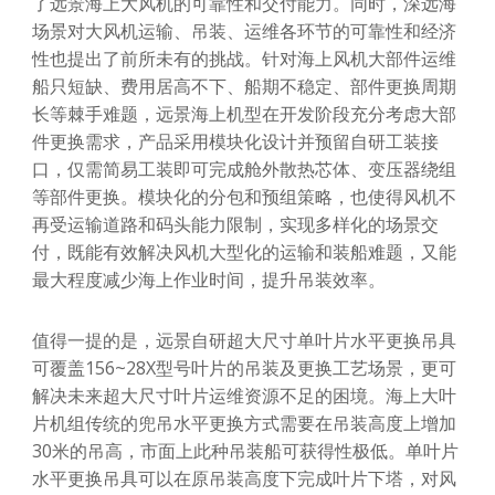
了远景海上大风机的可靠性和交付能力。同时，深远海
场景对大风机运输、吊装、运维各环节的可靠性和经济
性也提出了前所未有的挑战。针对海上风机大部件运维
船只短缺、费用居高不下、船期不稳定、部件更换周期
长等棘手难题，远景海上机型在开发阶段充分考虑大部
件更换需求，产品采用模块化设计并预留自研工装接
口，仅需简易工装即可完成舱外散热芯体、变压器绕组
等部件更换。模块化的分包和预组策略，也使得风机不
再受运输道路和码头能力限制，实现多样化的场景交
付，既能有效解决风机大型化的运输和装船难题，又能
最大程度减少海上作业时间，提升吊装效率。
值得一提的是，远景自研超大尺寸单叶片水平更换吊具
可覆盖156~28X型号叶片的吊装及更换工艺场景，更可
解决未来超大尺寸叶片运维资源不足的困境。海上大叶
片机组传统的兜吊水平更换方式需要在吊装高度上增加
30米的吊高，市面上此种吊装船可获得性极低。单叶片
水平更换吊具可以在原吊装高度下完成叶片下塔，对风