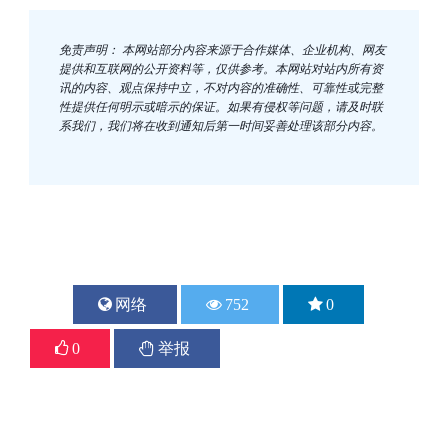
免责声明： 本网站部分内容来源于合作媒体、企业机构、网友
提供和互联网的公开资料等，仅供参考。本网站对站内所有资
讯的内容、观点保持中立，不对内容的准确性、可靠性或完整
性提供任何明示或暗示的保证。如果有侵权等问题，请及时联
系我们，我们将在收到通知后第一时间妥善处理该部分内容。
网络
752
0
上一篇
下一篇
0
举报
一季度海洋生产总值同比增长...
华能牵头打造大规模海上风电...
2024-06-20
2024-06-20