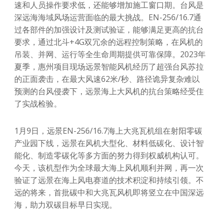
速和人员操作要求低，还能够增加施工窗口期。台风是
深远海海域风场运营面临的最大挑战。EN-256/16.7通
过各部件的加强设计及测试验证，能够满足更高的抗台
要求，通过北斗+4G双冗余的远程控制策略，在风机的
吊装、并网、运行等全生命周期提供可靠保障。2023年
夏季，惠州项目现场远景智能风机经历了超强台风苏拉
的正面袭击，在最大风速62米/秒、路径诡异复杂难以
预测的台风侵袭下，远景海上大风机的抗台策略经受住
了实战检验。
1月9日，远景EN-256/16.7海上大兆瓦机组在射阳零碳
产业园下线，远景在风机大型化、材料低碳化、设计智
能化、制造零碳化等多方面的努力得到权威机构认可。
今天，该机型作为全球最大海上风机顺利并网，再一次
验证了远景在海上风电赛道的技术积淀和持续引领。不
远的将来，首批碳中和大兆瓦风机即将竖立在中国深远
海，助力双碳目标早日实现。