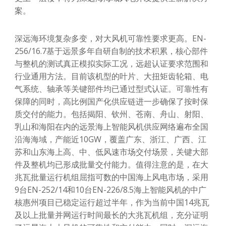
案。
深远海环境复杂多变，对大风机可靠性要求更高。EN-
256/16.7基于远景多年自研自制的技术积累，核心部件
与整机的测试真正模拟实际工况，远超认证要求范围和
行业通用方法。目前该机型的叶片、大扭矩齿轮箱、电
气系统、轴承等关键部件均已通过型式认证。可靠性有
保障的同时，高比例国产化供应链进一步确保了按时保
质交付的能力。包括揭阳、钦州、苍南、舟山、射阳、
乳山和海阳在内的远景海上智能风机供应网络遍布全国
沿海海域，产能近10GW，覆盖广东、浙江、广西、江
苏和山东海上高、中、低风速市场交付场景，关键大部
件及整机均已形成批量交付能力。值得注意的是，在大
兆瓦批量运行机组屈指可数的中国海上风电市场，采用
9台EN-252/14和10台EN-226/8.5海上智能风机的中广
核惠州项目已稳定运行超过半年，作为当前中国14兆瓦
及以上批量并网运行时间最长的大兆瓦机组，充分证明