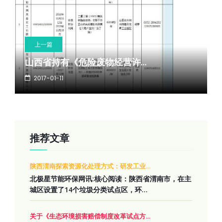
上一篇
下一篇
山西省持有《危险废物经营许...
垃圾分类如何见实效 看完你...
2017-01-11
2017-01-11
推荐文章
陕西渭南探索资源化处理方式：研发工业...
北极星节能环保网讯:核心阅读：陕西省渭南市，在主
城区设置了14个垃圾分类试点区，环...
关于《生态环境损害赔偿制度改革试点方...