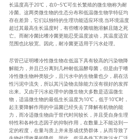
长温度高于20℃，在0~5℃可生长繁殖的微生物称为耐
冷菌。这两类微生物的生态分布和低温微生物学特征均
存在差异，它们以独特的生理功能适应环境.当环境温度
超过其最高生长温度时，有些嗜冷菌细胞溶解且随之死
亡。而耐冷菌比嗜冷菌更能忍受温度波动，其温度适宜
范围也比较宽。因此，耐冷菌更适用于污水处理。
尽管已证明嗜冷性微生物在低温下具有较高的污染物降
解能力，并且已分离到几种耐低温酵母菌，但是由于嗜
冷性微生物种类较少，且污水中的生物量也少，易在活
性污泥中流失，所以其污染物去除能力没有很好的发挥
出来。又由于污水处理中的微生物大多数是适温微生
物，适温微生物的最低生长温度为10℃，低于10℃时，
起主要降解作用的中温菌已经失去了降解有机物的能
力，而冷适微生物由于世代时间较长，并且受自身生理
特性和各种生态因子的抑制作用，在数量上不能达到一
定的程度，在量与质上并未形成优势群体，从而导致了
生物处理效果的降低。因此，低温条件下市政污水厂活