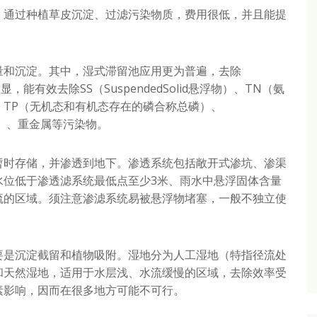
，通过种植草皮沉淀、过滤污染物质，费用很低，并且能提
量和沉淀。其中，湿式滞留池应用更为普遍，去除
果明显，能有效去除SS（SuspendedSolid悬浮物）、TN（氨
TP（无机态和有机态存在的磷合称总磷）、
需氧量）、重金属等污染物。
暂时存储，并渗透到地下。渗透系统包括敞开式渗坑、渗渠
水位低于渗透滤系统最低点至少3米、雨水中悬浮固体含量
流的区域。须注意渗滤系统易被悬浮物堵塞，一般不独立使
要是沉淀截留和植物吸附。湿地分为人工湿地（特指径流处
和天然湿地，适用于水层浅、水流缓慢的区域，去除效率受
素影响，因而在很多地方可能不可行。