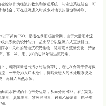
植被控制作为径流的收集和输送系统，与渗滤系统结合，可
湿地结合，可在径流进入时减少对地表的侵蚀和冲刷。
rflows以下简称CSO）是指在暴雨或融雪期，由于大量雨水流
水收集系统的设计能力，超出部分以溢流方式直接排出。
括雨水冲刷出的管道沉积污染物，随着雨水流量变化，污染
滞、蓄、净、用、排”的思路治理溢流污染。
础上，当降雨量超出污水处理负荷时，通过在合流干管与截
溢流，一部分排入贮水池中，待晴天进入污水处理系统处
统，再排入自然水体。
向流水较缓的中心部分运动，从而分离出SS。在沉淀池
氯消毒、臭氧消毒、紫外线消毒、过氧乙酸消毒、电子束
生物。