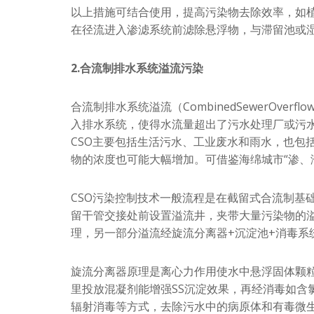
以上措施可结合使用，提高污染物去除效率，如
在径流进入渗滤系统前滤除悬浮物，与滞留池或
2.合流制排水系统溢流污染
合流制排水系统溢流（CombinedSewerOve
入排水系统，使得水流量超出了污水处理厂或污
CSO主要包括生活污水、工业废水和雨水，也包
物的浓度也可能大幅增加。可借鉴海绵城市“渗、
CSO污染控制技术一般流程是在截留式合流制基
留干管交接处前设置溢流井，夹带大量污染物的
理，另一部分溢流经旋流分离器+沉淀池+消毒系
旋流分离器原理是离心力作用使水中悬浮固体颗粒
里投放混凝剂能增强SS沉淀效果，再经消毒如含
辐射消毒等方式，去除污水中的病原体和有毒微