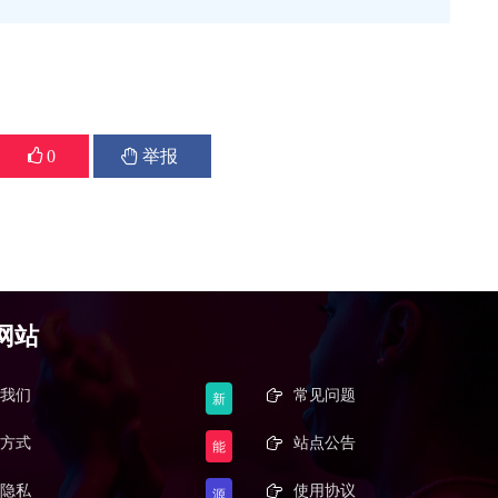
下一篇
0
举报
部分政府领导面对环保部约谈...
2017-08-28
网站
我们
常见问题
新
方式
站点公告
能
隐私
使用协议
源