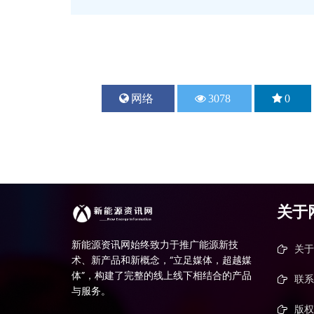
上一篇
网络
3078
0
水环境治理技术大盘点（一）...
2017-08-28
关于
新能源资讯网始终致力于推广能源新技
关于
术、新产品和新概念，“立足媒体，超越媒
体”，构建了完整的线上线下相结合的产品
联系
与服务。
版权