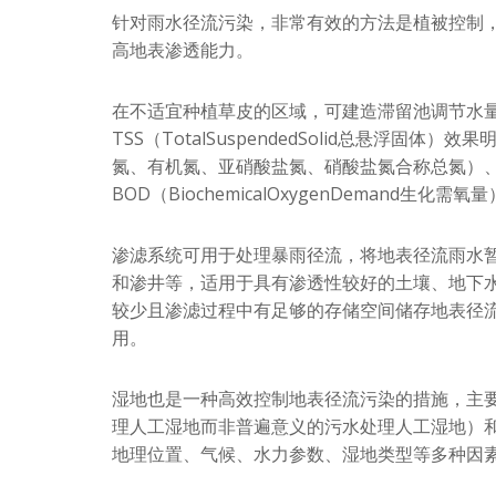
针对雨水径流污染，非常有效的方法是植被控制
高地表渗透能力。
在不适宜种植草皮的区域，可建造滞留池调节水
TSS（TotalSuspendedSolid总悬浮固体）效
氮、有机氮、亚硝酸盐氮、硝酸盐氮合称总氮）、
BOD（BiochemicalOxygenDemand生化
渗滤系统可用于处理暴雨径流，将地表径流雨水
和渗井等，适用于具有渗透性较好的土壤、地下
较少且渗滤过程中有足够的存储空间储存地表径
用。
湿地也是一种高效控制地表径流污染的措施，主
理人工湿地而非普遍意义的污水处理人工湿地）
地理位置、气候、水力参数、湿地类型等多种因