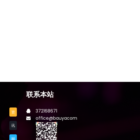
联系本站
372168671
资
office@bauyacom
讯
网