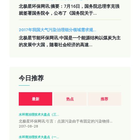
北极星环保网讯:摘要：7月16日，国务院总理李克强
就签署国务院令，公布了《国务院关于...
2017年我国大气污染治理细分领域需求规...
北极星节能环保网讯:中国是一个能源结构以煤炭为主
的发展中大国，随着社会经济的高速...
今日推荐
最新
热点
推荐
水环境治理技术大盘点（三...
北极星环保网讯:引言：点源污染由于有固定的污染物排...
2017-08-28
水环境治理技术大盘点（一...