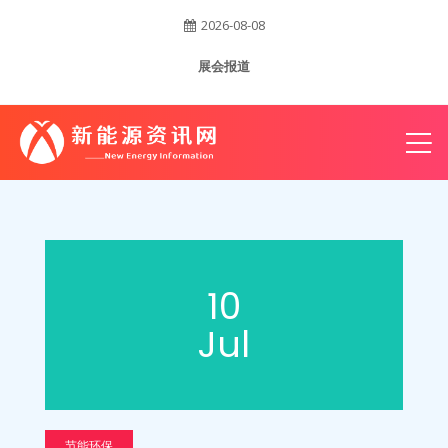
2026-08-08
账
展会报道
户
10
Jul
节能环保