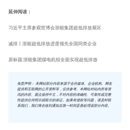
延伸阅读：
习近平主席参观世博会浙能集团超低排放展区
减排丨浙能超低排放进度领先全国同类企业
原标题:浙能集团煤电机组全面实现超低排放
免责声明： 本网站部分内容来源于合作媒体、企业机构、网友
提供和互联网的公开资料等，仅供参考。本网站对站内所有资
讯的内容、观点保持中立，不对内容的准确性、可靠性或完整
性提供任何明示或暗示的保证。如果有侵权等问题，请及时联
系我们，我们将在收到通知后第一时间妥善处理该部分内容。