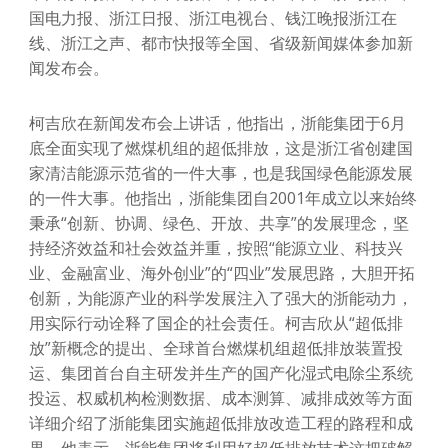
国电力报、浙江日报、浙江电视台、钱江晚报浙江在
线、浙江之声、都市快报等全国、省级新闻媒体参加新
闻发布会。
柯吉欣在新闻发布会上讲话，他指出，浙能集团于6月
底全面实现了燃煤机组的超低排放，这是浙江省创建国
家清洁能源示范省的一件大事，也是我国绿色能源发展
的一件大事。他指出，浙能集团自2001年成立以来始终
秉承“创新、协调、绿色、开放、共享”的发展理念，坚
持经济效益和社会效益并重，按照“能源立业、科技兴
业、金融富业、海外创业”的“四业”发展思路，大胆开拓
创新，为能源产业的科学发展注入了强大的浙能动力，
用实际行动诠释了国企的社会责任。柯吉欣从“超低排
放”新概念的提出、全球首台燃煤机组超低排放装置投
运、集团首台自主研发并生产的国产化湿式电除尘系统
投运、权威机构检测数据、成本测算、减排成效等方面
详细介绍了浙能集团实施超低排放改造工程的路程和成