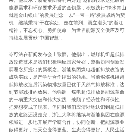
果。他表示，浙能集团将利用好超低排放技术这把破解
能源需求和环保要求矛盾的金钥匙，积极践行“绿水青山
就是金山银山”的发展理念，以“一带一路”发展战略为契
机，继续秉持“干在实处、走在前列、勇立潮头”的浙江
精神，不忘初心、勇担使命，为世界能源安全供应及可
持续发展贡献“中国智慧”。
岑可法在新闻发布会上致辞。他指出，燃煤机组超低排
放改造技术是我们积极响应国家号召，遵循协同创新发
展理念所提出的新概念。浙能集团煤电超低排放改造的
成功实践，是产学研合作结出的硕果。当前燃煤机组超
低排放改造后污染物排放量已优于天然气排放标准，达
到节能减排的效果。他强调，煤电超低排放是能源革命
的一项重大突破和伟大实践，兼顾了经济性和环保性，
把梦想变成了现实。但同时我们应清晰地认识到超低排
放的道路还没走完，浙江大学将继续与浙能集团在能源
领域进一步地开展产学研合作，协同创新，把能源事业
做得更好，把天空变得更蓝、生态变得更好、人民生活